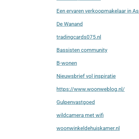
Een ervaren verkoopmakelaar in As
De Wanand
tradingcards075.nl
Bassisten community
B-wonen
Nieuwsbrief vol inspiratie
https://www.woonweblog.nl/
Gulpenvastgoed
wildcamera met wifi
woonwinkeldehuiskamer.nl