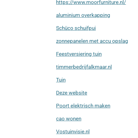
https://www.moorfurniture.nl/
aluminium overkapping
Schüco schuifpui
zonnepanelen met accu opslag
Feestversiering tuin
timmerbedrijfalkmaar.nl
Tuin
Deze website
Poort elektrisch maken
cao wonen
Vostuinvisie.nl