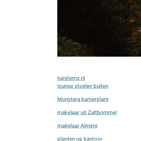
tuinitems.nl
lounge stoelen buiten
Monstera kamerplant
makelaar uit Zaltbommel
makelaar Almere
planten op kantoor