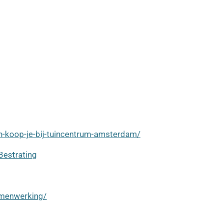
en-koop-je-bij-tuincentrum-amsterdam/
Bestrating
amenwerking/